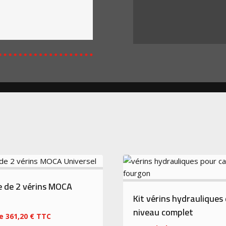
 de 2 vérins MOCA
Kit vérins hydrauliques
l
niveau complet
e
361,20
€
TTC