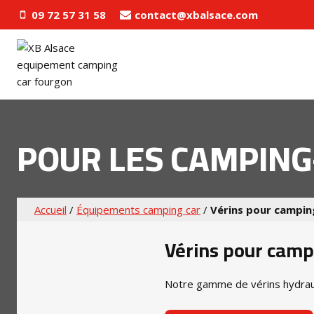
Aller
09 72 57 31 58
contact@xbalsace.com
au
contenu
POUR LES CAMPING
Accueil
/
Équipements camping car
/
Vérins pour campin
Vérins pour camp
Notre gamme de vérins hydrau