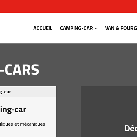
ACCUEIL
CAMPING-CAR
VAN & FOUR
-CARS
g-car
ing-car
Déc
liques et mécaniques