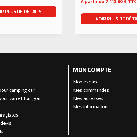
A partir de
7 413,60
€
TTC
IR PLUS DE DÉTAILS
VOIR PLUS DE DÉTA
E
MON COMPTE
Mon espace
our camping car
Mes commandes
our van et fourgon
Mes adresses
Mes informations
ragistes
devis
ls