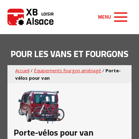
Aller
au
MENU
contenu
POUR LES VANS ET FOURGONS
Accueil
/
Équipements fourgon aménagé
/
Porte-
vélos pour van
Porte-vélos pour van