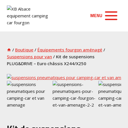
Aller
au
MENU
contenu
/
Boutique
/
Équipements fourgon aménagé
/
Suspensions pour van
/
Kit de suspensions
PLUG&DRIVE – Euro châssis X244/X250