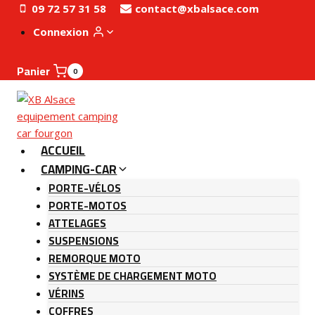
Aller
09 72 57 31 58
contact@xbalsace.com
au
Connexion
contenu
Panier
0
ACCUEIL
CAMPING-CAR
PORTE-VÉLOS
PORTE-MOTOS
ATTELAGES
SUSPENSIONS
REMORQUE MOTO
SYSTÈME DE CHARGEMENT MOTO
VÉRINS
COFFRES